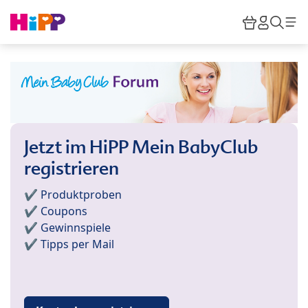
Skip to main content
Warenkor
HiPP M
Such
Jetzt im HiPP Mein BabyClub
registrieren
✔️ Produktproben
✔️ Coupons
✔️ Gewinnspiele
✔️ Tipps per Mail