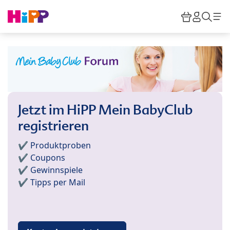
Skip to main content
Warenkor
HiPP M
Such
Jetzt im HiPP Mein BabyClub
registrieren
✔️ Produktproben
✔️ Coupons
✔️ Gewinnspiele
✔️ Tipps per Mail