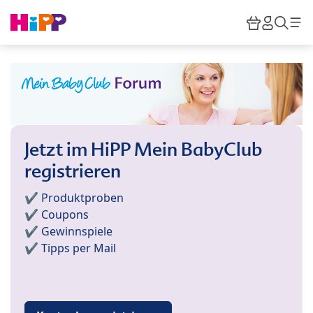
Skip to main content
Warenkor
HiPP M
Such
Jetzt im HiPP Mein BabyClub
registrieren
✔️ Produktproben
✔️ Coupons
✔️ Gewinnspiele
✔️ Tipps per Mail