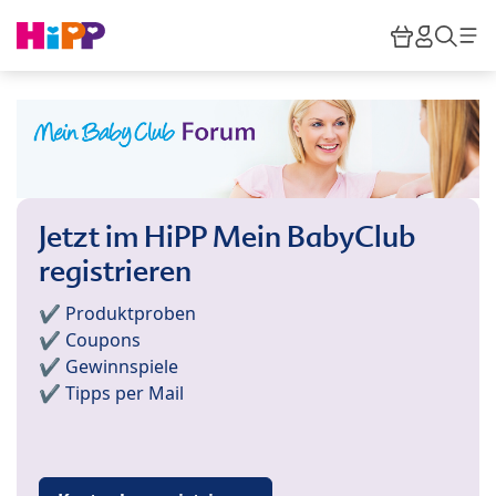
Skip to main content
Warenkor
HiPP M
Such
Jetzt im HiPP Mein BabyClub
registrieren
✔️ Produktproben
✔️ Coupons
✔️ Gewinnspiele
✔️ Tipps per Mail