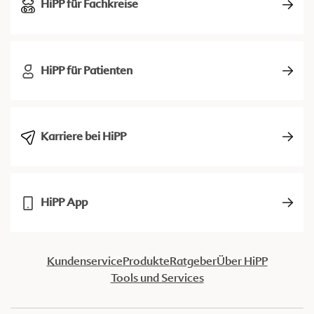
HiPP für Fachkreise
HiPP für Patienten
Karriere bei HiPP
HiPP App
Kundenservice
Produkte
Ratgeber
Über HiPP
Tools und Services