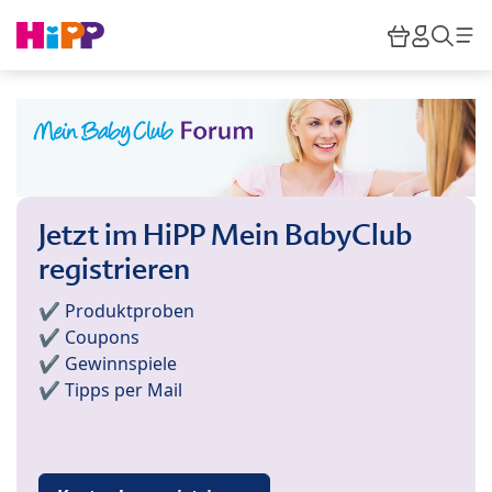
Skip to main content
Warenkor
HiPP M
Such
Jetzt im HiPP Mein BabyClub
registrieren
✔️ Produktproben
✔️ Coupons
✔️ Gewinnspiele
✔️ Tipps per Mail