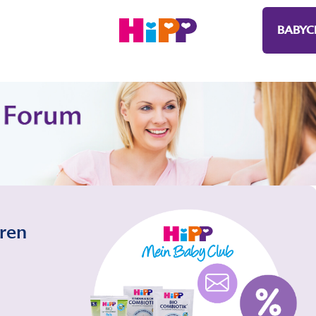
BABYC
eren