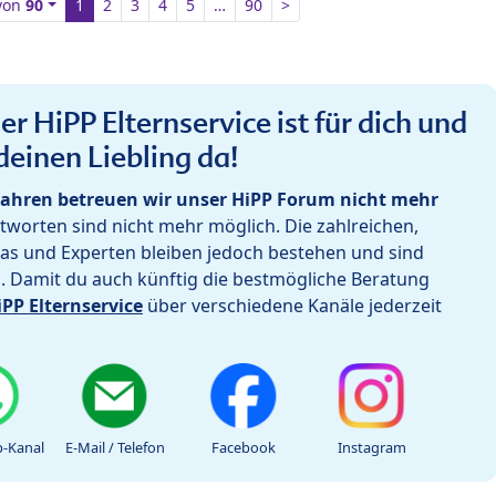
von
90
1
2
3
4
5
…
90
>
r HiPP Elternservice ist für dich und
deinen Liebling da!
ahren betreuen wir unser HiPP Forum nicht mehr
worten sind nicht mehr möglich. Die zahlreichen,
as und Experten bleiben jedoch bestehen und sind
h. Damit du auch künftig die bestmögliche Beratung
iPP Elternservice
über verschiedene Kanäle jederzeit
-Kanal
E-Mail / Telefon
Facebook
Instagram