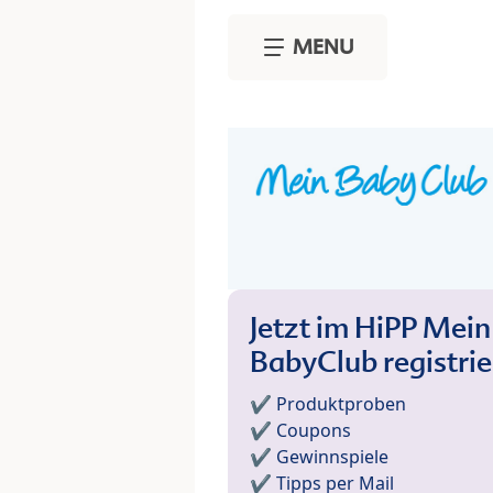
Skip to main content
MENU
Jetzt im HiPP Mein
BabyClub registri
✔️ Produktproben
✔️ Coupons
✔️ Gewinnspiele
✔️ Tipps per Mail