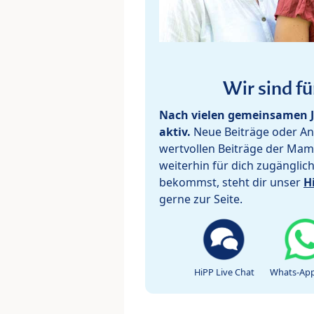
Wir sind fü
Nach vielen gemeinsamen J
aktiv.
Neue Beiträge oder Ant
wertvollen Beiträge der Mam
weiterhin für dich zugänglic
bekommst, steht dir unser
H
gerne zur Seite.
HiPP Live Chat
Whats-App