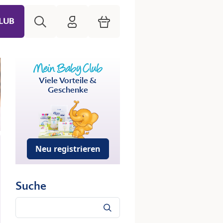
Suche
HiPP Mein Babyclub
Warenkorb
LUB
Viele Vorteile &
Geschenke
Neu registrieren
Suche
Suche