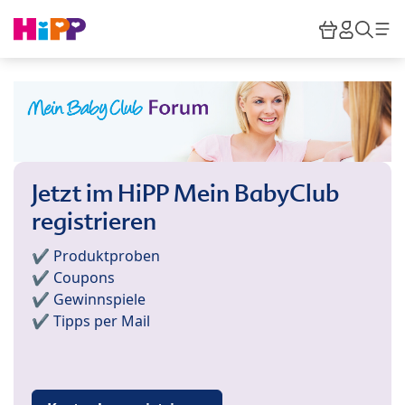
Skip to main content
Warenkor
HiPP M
Such
Jetzt im HiPP Mein BabyClub
registrieren
✔️ Produktproben
✔️ Coupons
✔️ Gewinnspiele
✔️ Tipps per Mail