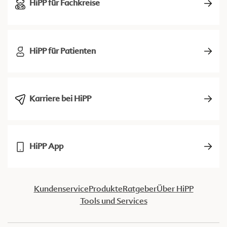
HiPP für Fachkreise
HiPP für Patienten
Karriere bei HiPP
HiPP App
Kundenservice
Produkte
Ratgeber
Über HiPP
Tools und Services