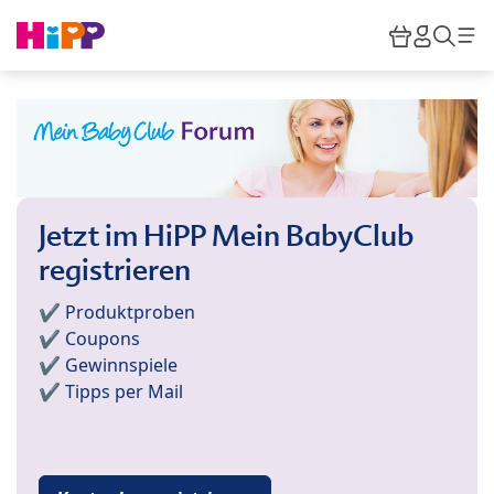
Skip to main content
Warenkor
HiPP M
Such
Jetzt im HiPP Mein BabyClub
registrieren
✔️ Produktproben
✔️ Coupons
✔️ Gewinnspiele
✔️ Tipps per Mail