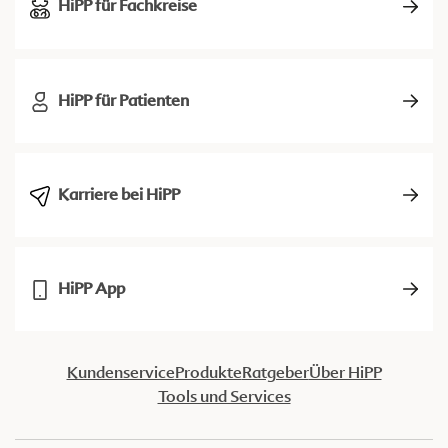
HiPP für Fachkreise
HiPP für Patienten
Karriere bei HiPP
HiPP App
Kundenservice
Produkte
Ratgeber
Über HiPP
Tools und Services