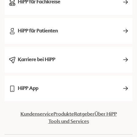
HiPP für Fachkreise
HiPP für Patienten
Karriere bei HiPP
HiPP App
Kundenservice
Produkte
Ratgeber
Über HiPP
Tools und Services