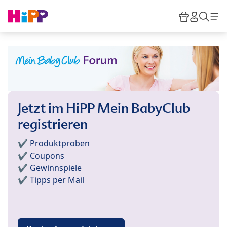
Skip to main content
Warenkor
HiPP M
Such
Jetzt im HiPP Mein BabyClub
registrieren
✔️ Produktproben
✔️ Coupons
✔️ Gewinnspiele
✔️ Tipps per Mail