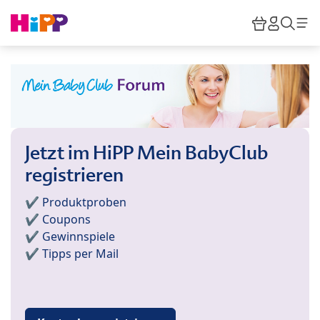
Skip to main content
Warenkor
HiPP M
Such
Jetzt im HiPP Mein BabyClub
registrieren
✔️ Produktproben
✔️ Coupons
✔️ Gewinnspiele
✔️ Tipps per Mail