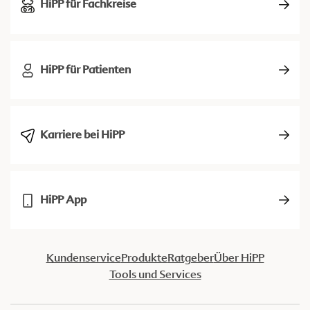
HiPP für Fachkreise
HiPP für Patienten
Karriere bei HiPP
HiPP App
Kundenservice
Produkte
Ratgeber
Über HiPP
Tools und Services