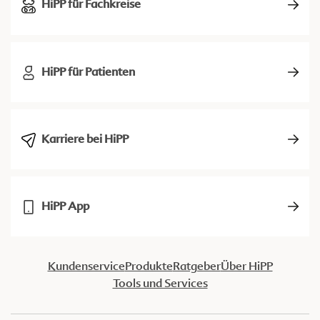
HiPP für Fachkreise
HiPP für Patienten
Karriere bei HiPP
HiPP App
Kundenservice
Produkte
Ratgeber
Über HiPP
Tools und Services