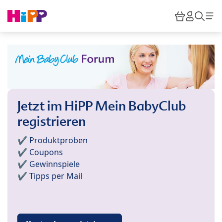
Skip to main content
Warenkor
HiPP M
Such
Jetzt im HiPP Mein BabyClub
registrieren
✔️ Produktproben
✔️ Coupons
✔️ Gewinnspiele
✔️ Tipps per Mail