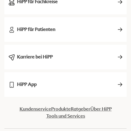
HiPP für Fachkreise
HiPP für Patienten
Karriere bei HiPP
HiPP App
Kundenservice
Produkte
Ratgeber
Über HiPP
Tools und Services