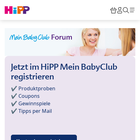
Skip to main content
Warenkor
HiPP M
Such
Jetzt im HiPP Mein BabyClub
registrieren
✔️ Produktproben
✔️ Coupons
✔️ Gewinnspiele
✔️ Tipps per Mail