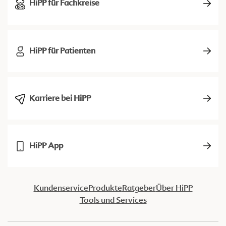
HiPP für Fachkreise
HiPP für Patienten
Karriere bei HiPP
HiPP App
Kundenservice
Produkte
Ratgeber
Über HiPP
Tools und Services