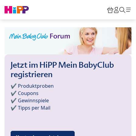
Skip to main content
Warenkor
HiPP M
Such
Jetzt im HiPP Mein BabyClub
registrieren
✔️ Produktproben
✔️ Coupons
✔️ Gewinnspiele
✔️ Tipps per Mail