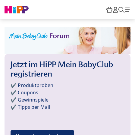
Skip to main content
Warenkor
HiPP M
Such
Jetzt im HiPP Mein BabyClub
registrieren
✔️ Produktproben
✔️ Coupons
✔️ Gewinnspiele
✔️ Tipps per Mail