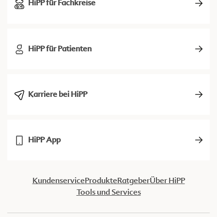
HiPP für Fachkreise
HiPP für Patienten
Karriere bei HiPP
HiPP App
Kundenservice
Produkte
Ratgeber
Über HiPP
Tools und Services