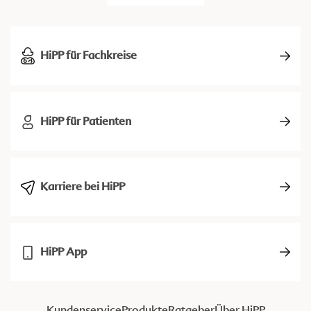
HiPP für Fachkreise
HiPP für Patienten
Karriere bei HiPP
HiPP App
Kundenservice
Produkte
Ratgeber
Über HiPP