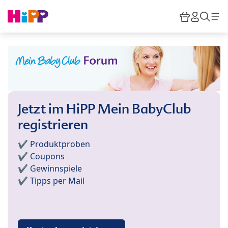
Skip to main content
Warenkor
HiPP M
Such
Jetzt im HiPP Mein BabyClub
registrieren
✔️ Produktproben
✔️ Coupons
✔️ Gewinnspiele
✔️ Tipps per Mail