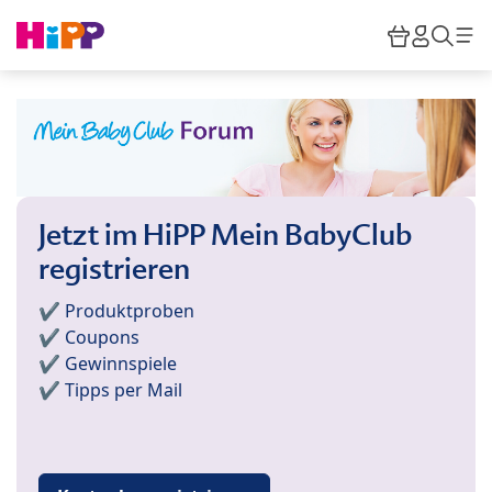
Skip to main content
Warenkor
HiPP M
Such
Jetzt im HiPP Mein BabyClub
registrieren
✔️ Produktproben
✔️ Coupons
✔️ Gewinnspiele
✔️ Tipps per Mail