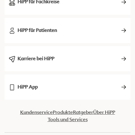
HiPP für Fachkreise
HiPP für Patienten
Karriere bei HiPP
HiPP App
Kundenservice
Produkte
Ratgeber
Über HiPP
Tools und Services