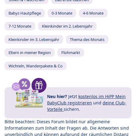
Babys Hautpflege
0-3 Monate
4-6 Monate
7-12 Monate
Kleinkinder im 2. Lebensjahr
Kleinkinder im 3. Lebensjahr
Thema des Monats
Eltern in meiner Region
Flohmarkt
Wichteln, Wanderpakete & Co
Neu hier?
Jetzt
kostenlos im HiPP Mein
BabyClub registrieren
und
deine Club-
Vorteile
sichern.
Bitte beachten: Dieses Forum bildet nur allgemeine
Informationen zum Inhalt der Fragen ab. Die Antworten sind
unverbindlich und können aufgrund der räumlichen Distanz