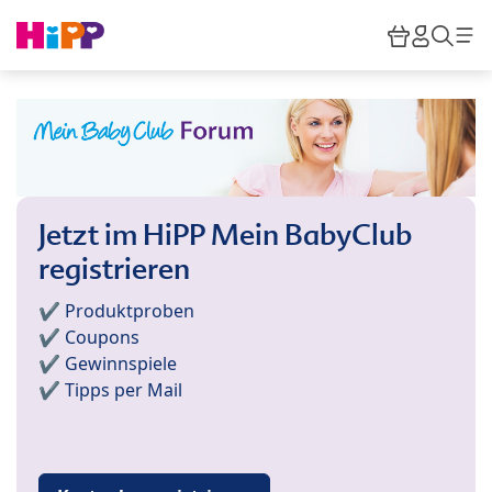
Skip to main content
Warenkor
HiPP M
Such
Jetzt im HiPP Mein BabyClub
registrieren
✔️ Produktproben
✔️ Coupons
✔️ Gewinnspiele
✔️ Tipps per Mail