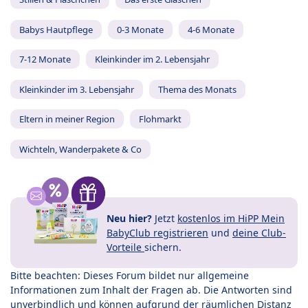
Babys Hautpflege
0-3 Monate
4-6 Monate
7-12 Monate
Kleinkinder im 2. Lebensjahr
Kleinkinder im 3. Lebensjahr
Thema des Monats
Eltern in meiner Region
Flohmarkt
Wichteln, Wanderpakete & Co
Neu hier?
Jetzt
kostenlos im HiPP Mein
BabyClub registrieren
und
deine Club-
Vorteile
sichern.
Bitte beachten: Dieses Forum bildet nur allgemeine
Informationen zum Inhalt der Fragen ab. Die Antworten sind
unverbindlich und können aufgrund der räumlichen Distanz