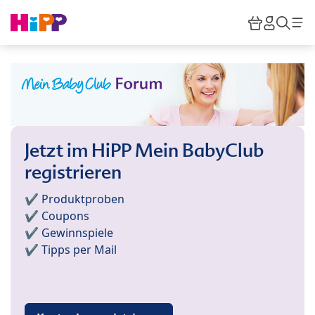
Skip to main content
Warenkor
HiPP M
Such
Jetzt im HiPP Mein BabyClub
registrieren
✔️ Produktproben
✔️ Coupons
✔️ Gewinnspiele
✔️ Tipps per Mail