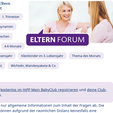
Eltern
t
1. Trimester
bynamen
äschen
4-6 Monate
ebensjahr
Kleinkinder im 3. Lebensjahr
Thema des Monats
kt
Wichteln, Wanderpakete & Co
t
kostenlos im HiPP Mein BabyClub registrieren
und
deine Club-
n.
t nur allgemeine Informationen zum Inhalt der Fragen ab. Die
können aufgrund der räumlichen Distanz keinesfalls eine