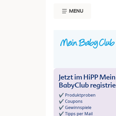
Skip to main content
MENU
Jetzt im HiPP Mein
BabyClub registri
✔️ Produktproben
✔️ Coupons
✔️ Gewinnspiele
✔️ Tipps per Mail