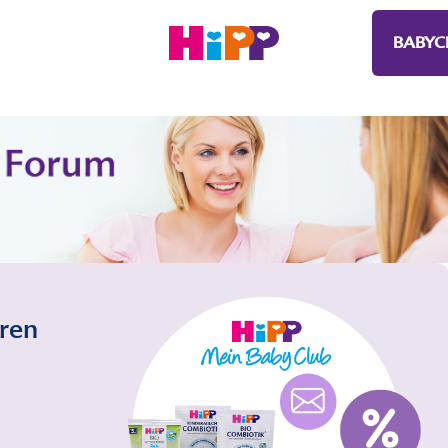
BABYC
eren