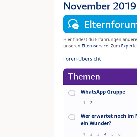
November 201
Elternforu
Hier findest du Erfahrungen ander
unseren
Elternservice
. Zum
Expert
Foren-Übersicht
Themen
WhatsApp Gruppe
1
2
Wer erwartet noch im
ein Wunder?
1
2
3
4
5
6