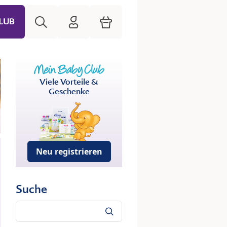
Suche
HiPP Mein Babyclub
Warenkorb
LUB
Viele Vorteile &
Geschenke
Neu registrieren
Suche
Suche