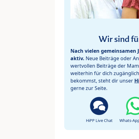
Wir sind fü
Nach vielen gemeinsamen J
aktiv.
Neue Beiträge oder Ant
wertvollen Beiträge der Mam
weiterhin für dich zugänglic
bekommst, steht dir unser
H
gerne zur Seite.
HiPP Live Chat
Whats-App