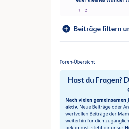
euer kleenes Wunder ?
1
2
Beiträge filtern u
Foren-Übersicht
Hast du Fragen? De
Nach vielen gemeinsamen J
aktiv.
Neue Beiträge oder Ant
wertvollen Beiträge der Mam
weiterhin für dich zugänglic
bekommst, steht dir unser
H