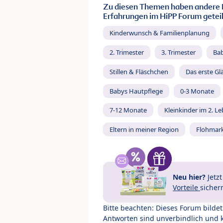
Zu diesen Themen haben andere 
Erfahrungen im HiPP Forum geteil
Kinderwunsch & Familienplanung
2. Trimester
3. Trimester
Ba
Stillen & Fläschchen
Das erste Gl
Babys Hautpflege
0-3 Monate
7-12 Monate
Kleinkinder im 2. L
Eltern in meiner Region
Flohmar
Neu hier?
Jetz
Vorteile
sicher
Bitte beachten: Dieses Forum bilde
Antworten sind unverbindlich und 