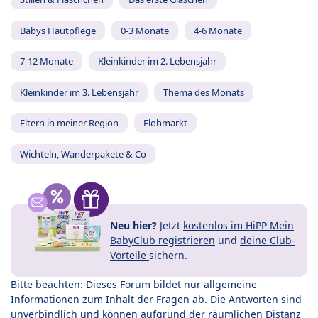
Babys Hautpflege
0-3 Monate
4-6 Monate
7-12 Monate
Kleinkinder im 2. Lebensjahr
Kleinkinder im 3. Lebensjahr
Thema des Monats
Eltern in meiner Region
Flohmarkt
Wichteln, Wanderpakete & Co
Neu hier?
Jetzt
kostenlos im HiPP Mein
BabyClub registrieren
und
deine Club-
Vorteile
sichern.
Bitte beachten: Dieses Forum bildet nur allgemeine
Informationen zum Inhalt der Fragen ab. Die Antworten sind
unverbindlich und können aufgrund der räumlichen Distanz