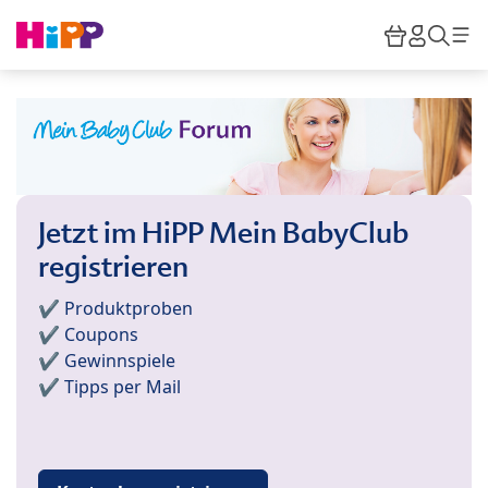
Skip to main content
Warenkor
HiPP M
Such
Jetzt im HiPP Mein BabyClub
registrieren
✔️ Produktproben
✔️ Coupons
✔️ Gewinnspiele
✔️ Tipps per Mail