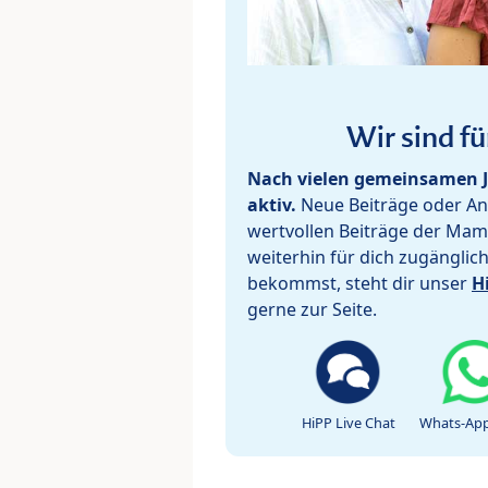
Wir sind fü
Nach vielen gemeinsamen J
aktiv.
Neue Beiträge oder Ant
wertvollen Beiträge der Mam
weiterhin für dich zugänglic
bekommst, steht dir unser
H
gerne zur Seite.
HiPP Live Chat
Whats-App