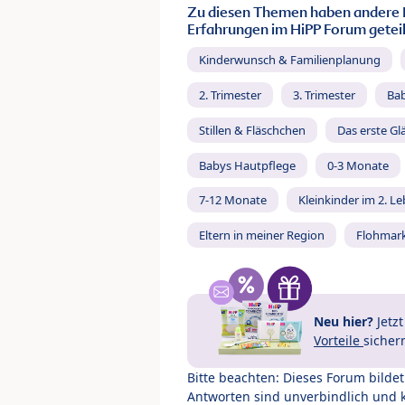
Zu diesen Themen haben andere 
Erfahrungen im HiPP Forum geteil
Kinderwunsch & Familienplanung
2. Trimester
3. Trimester
Ba
Stillen & Fläschchen
Das erste Gl
Babys Hautpflege
0-3 Monate
7-12 Monate
Kleinkinder im 2. L
Eltern in meiner Region
Flohmar
Neu hier?
Jetz
Vorteile
sicher
Bitte beachten: Dieses Forum bilde
Antworten sind unverbindlich und 