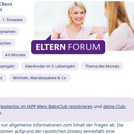
Eltern
t
1. Trimester
bynamen
äschen
4-6 Monate
ebensjahr
Kleinkinder im 3. Lebensjahr
Thema des Monats
kt
Wichteln, Wanderpakete & Co
t
kostenlos im HiPP Mein BabyClub registrieren
und
deine Club-
n.
t nur allgemeine Informationen zum Inhalt der Fragen ab. Die
können aufgrund der räumlichen Distanz keinesfalls eine