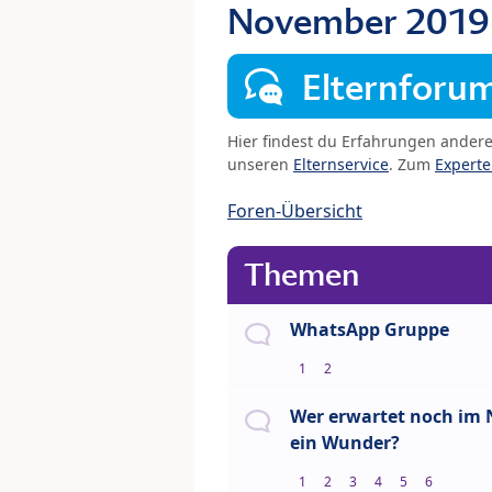
November 201
Elternforu
Hier findest du Erfahrungen ander
unseren
Elternservice
. Zum
Expert
Foren-Übersicht
Themen
WhatsApp Gruppe
1
2
Wer erwartet noch im
ein Wunder?
1
2
3
4
5
6