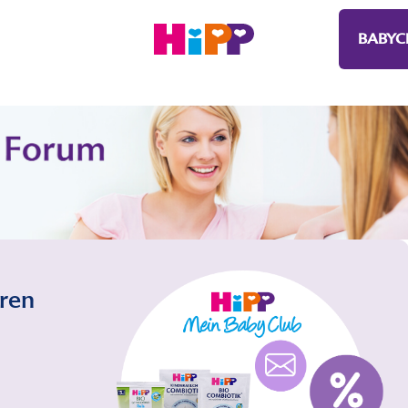
BABYC
eren