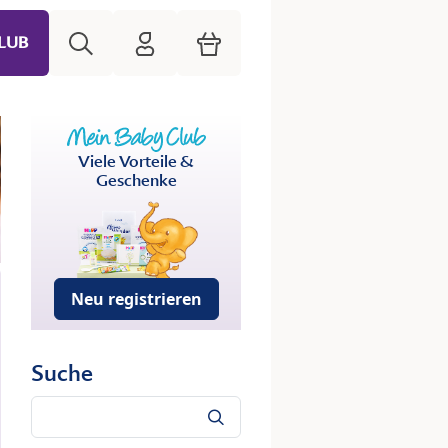
Suche
HiPP Mein Babyclub
Warenkorb
LUB
Viele Vorteile &
Geschenke
Neu registrieren
Suche
Suche