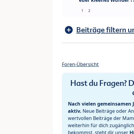
euer kleenes Wunder ?
1
2
Beiträge filtern u
Foren-Übersicht
Hast du Fragen? De
Nach vielen gemeinsamen J
aktiv.
Neue Beiträge oder Ant
wertvollen Beiträge der Mam
weiterhin für dich zugänglic
bekommst, steht dir unser
H