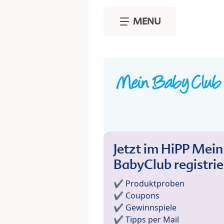
Skip to main content
MENU
Jetzt im HiPP Mein
BabyClub registri
✔️ Produktproben
✔️ Coupons
✔️ Gewinnspiele
✔️ Tipps per Mail