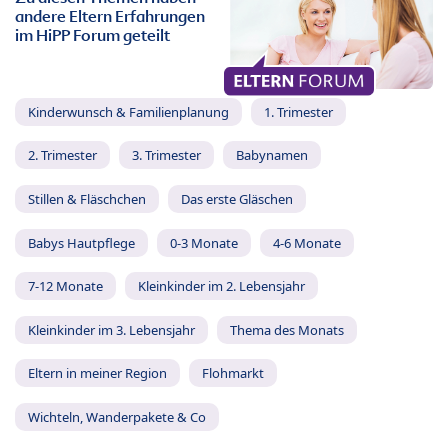
andere Eltern Erfahrungen
im HiPP Forum geteilt
Kinderwunsch & Familienplanung
1. Trimester
2. Trimester
3. Trimester
Babynamen
Stillen & Fläschchen
Das erste Gläschen
Babys Hautpflege
0-3 Monate
4-6 Monate
7-12 Monate
Kleinkinder im 2. Lebensjahr
Kleinkinder im 3. Lebensjahr
Thema des Monats
Eltern in meiner Region
Flohmarkt
Wichteln, Wanderpakete & Co