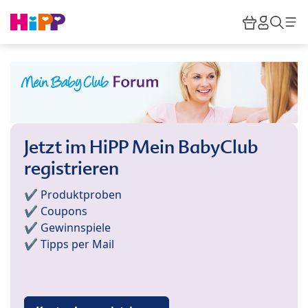
Skip to main content
Warenkor
HiPP M
Such
Jetzt im HiPP Mein BabyClub
registrieren
✔️ Produktproben
✔️ Coupons
✔️ Gewinnspiele
✔️ Tipps per Mail