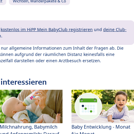
kt
Wichteln, Wanderpakete & Co
t
kostenlos im HiPP Mein BabyClub registrieren
und
deine Club-
n.
t nur allgemeine Informationen zum Inhalt der Fragen ab. Die
können aufgrund der räumlichen Distanz keinesfalls eine
zelfall darstellen oder einen Arztbesuch ersetzen.
interessieren
Milchnahrung, Babymilch
Baby Entwicklung - Monat
und Anfangsmilch: Darauf
für Monat