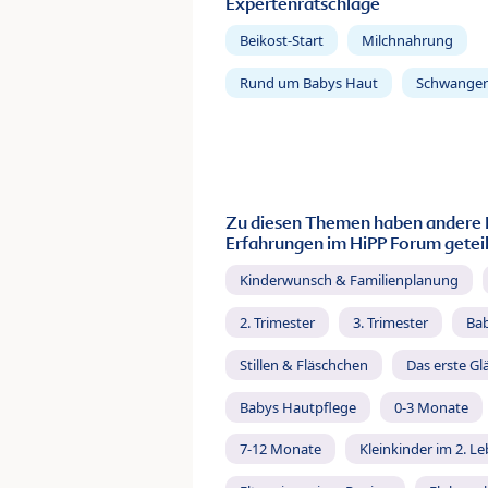
Expertenratschläge
Beikost-Start
Milchnahrung
Rund um Babys Haut
Schwanger
Zu diesen Themen haben andere 
Erfahrungen im HiPP Forum geteil
Kinderwunsch & Familienplanung
2. Trimester
3. Trimester
Ba
Stillen & Fläschchen
Das erste Gl
Babys Hautpflege
0-3 Monate
7-12 Monate
Kleinkinder im 2. L