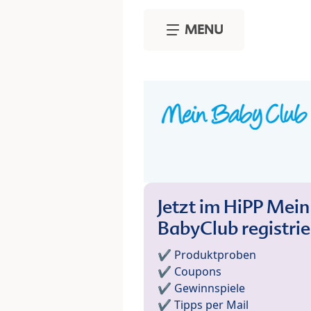
Skip to main content
MENU
Jetzt im HiPP Mein
BabyClub registri
✔️ Produktproben
✔️ Coupons
✔️ Gewinnspiele
✔️ Tipps per Mail