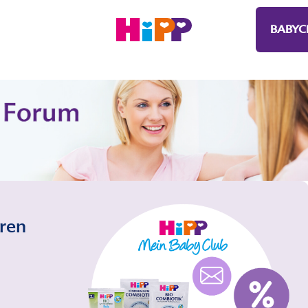
BABYC
eren