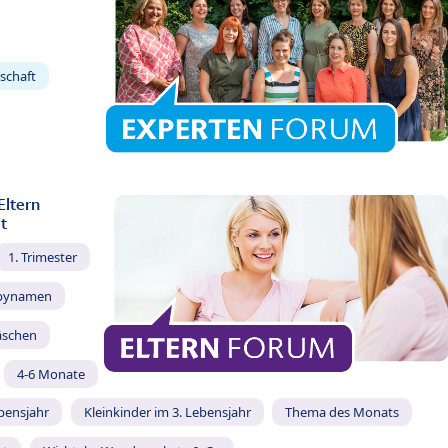
schaft
Eltern
t
1. Trimester
bynamen
äschen
4-6 Monate
ebensjahr
Kleinkinder im 3. Lebensjahr
Thema des Monats