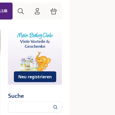
Suche
HiPP Mein Babyclub
Warenkorb
LUB
Viele Vorteile &
Geschenke
Neu registrieren
Suche
Suche