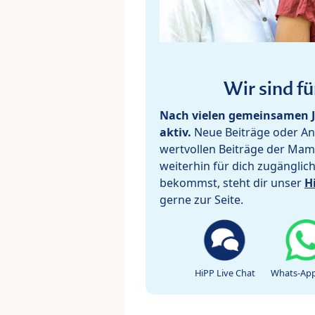
Wir sind fü
Nach vielen gemeinsamen J
aktiv.
Neue Beiträge oder Ant
wertvollen Beiträge der Mam
weiterhin für dich zugänglic
bekommst, steht dir unser
H
gerne zur Seite.
HiPP Live Chat
Whats-App