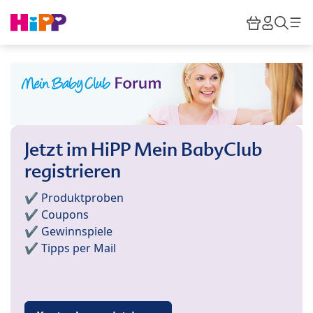
Skip to main content
Warenkor
HiPP M
Such
Jetzt im HiPP Mein BabyClub
registrieren
✔️ Produktproben
✔️ Coupons
✔️ Gewinnspiele
✔️ Tipps per Mail