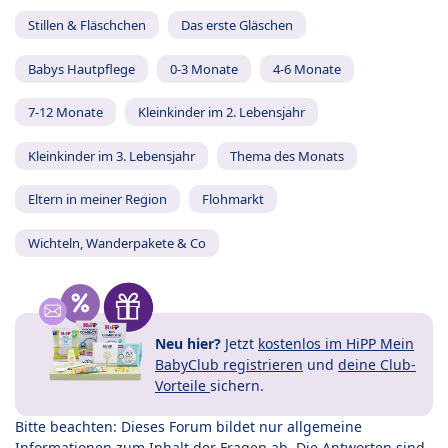
Stillen & Fläschchen
Das erste Gläschen
Babys Hautpflege
0-3 Monate
4-6 Monate
7-12 Monate
Kleinkinder im 2. Lebensjahr
Kleinkinder im 3. Lebensjahr
Thema des Monats
Eltern in meiner Region
Flohmarkt
Wichteln, Wanderpakete & Co
Neu hier?
Jetzt
kostenlos im HiPP Mein
BabyClub registrieren
und
deine Club-
Vorteile
sichern.
Bitte beachten: Dieses Forum bildet nur allgemeine
Informationen zum Inhalt der Fragen ab. Die Antworten sind