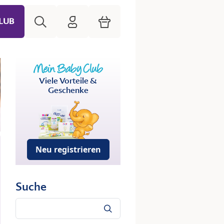
Suche
HiPP Mein Babyclub
Warenkorb
LUB
Viele Vorteile &
Geschenke
Neu registrieren
Suche
Suche