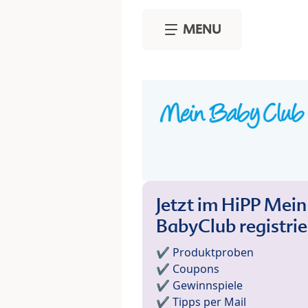
Skip to main content
MENU
Jetzt im HiPP Mein
BabyClub registri
✔️ Produktproben
✔️ Coupons
✔️ Gewinnspiele
✔️ Tipps per Mail