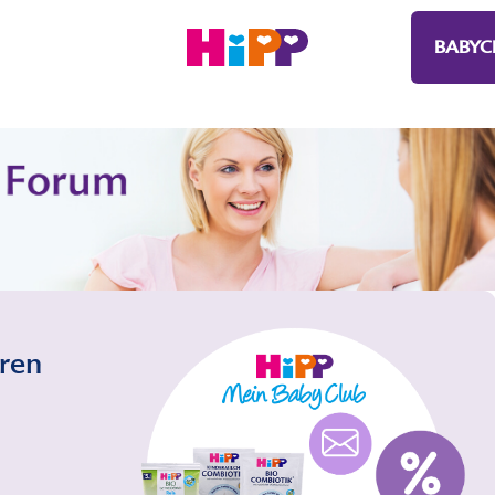
BABYC
eren