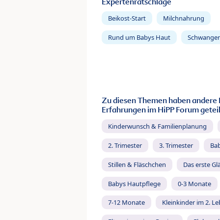
Expertenratschläge
Beikost-Start
Milchnahrung
Rund um Babys Haut
Schwanger
Zu diesen Themen haben andere 
Erfahrungen im HiPP Forum geteil
Kinderwunsch & Familienplanung
2. Trimester
3. Trimester
Ba
Stillen & Fläschchen
Das erste Gl
Babys Hautpflege
0-3 Monate
7-12 Monate
Kleinkinder im 2. L