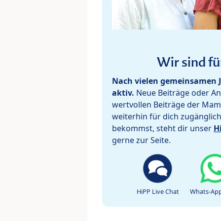
Wir sind fü
Nach vielen gemeinsamen J
aktiv.
Neue Beiträge oder Ant
wertvollen Beiträge der Mam
weiterhin für dich zugänglic
bekommst, steht dir unser
H
gerne zur Seite.
HiPP Live Chat
Whats-App