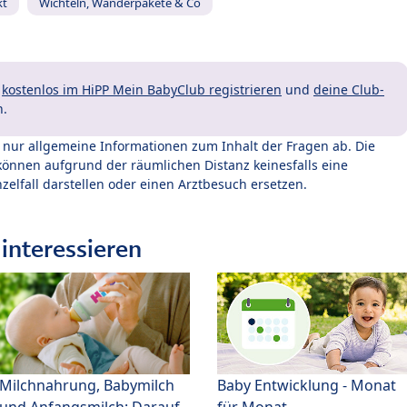
kt
Wichteln, Wanderpakete & Co
t
kostenlos im HiPP Mein BabyClub registrieren
und
deine Club-
n.
t nur allgemeine Informationen zum Inhalt der Fragen ab. Die
können aufgrund der räumlichen Distanz keinesfalls eine
zelfall darstellen oder einen Arztbesuch ersetzen.
interessieren
Milchnahrung, Babymilch
Baby Entwicklung - Monat
und Anfangsmilch: Darauf
für Monat