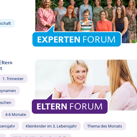
schaft
Eltern
t
1. Trimester
bynamen
äschen
4-6 Monate
ebensjahr
Kleinkinder im 3. Lebensjahr
Thema des Monats