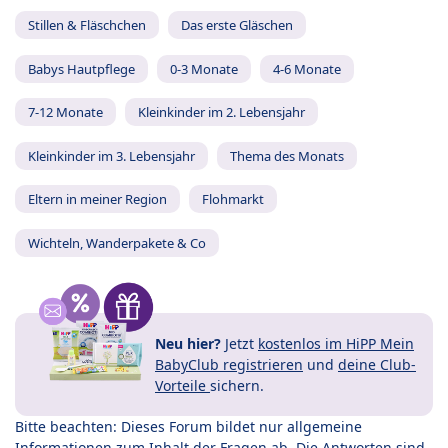
Stillen & Fläschchen
Das erste Gläschen
Babys Hautpflege
0-3 Monate
4-6 Monate
7-12 Monate
Kleinkinder im 2. Lebensjahr
Kleinkinder im 3. Lebensjahr
Thema des Monats
Eltern in meiner Region
Flohmarkt
Wichteln, Wanderpakete & Co
Neu hier?
Jetzt
kostenlos im HiPP Mein
BabyClub registrieren
und
deine Club-
Vorteile
sichern.
Bitte beachten: Dieses Forum bildet nur allgemeine
Informationen zum Inhalt der Fragen ab. Die Antworten sind