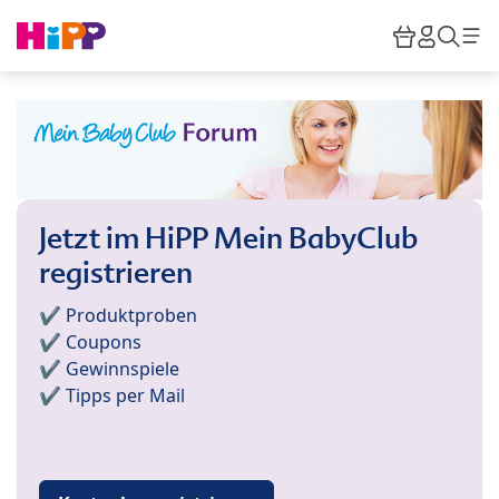
Skip to main content
Warenkor
HiPP M
Such
Jetzt im HiPP Mein BabyClub
registrieren
✔️ Produktproben
✔️ Coupons
✔️ Gewinnspiele
✔️ Tipps per Mail