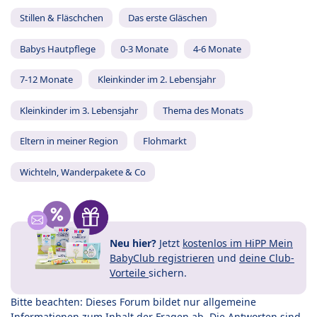
Stillen & Fläschchen
Das erste Gläschen
Babys Hautpflege
0-3 Monate
4-6 Monate
7-12 Monate
Kleinkinder im 2. Lebensjahr
Kleinkinder im 3. Lebensjahr
Thema des Monats
Eltern in meiner Region
Flohmarkt
Wichteln, Wanderpakete & Co
Neu hier?
Jetzt
kostenlos im HiPP Mein
BabyClub registrieren
und
deine Club-
Vorteile
sichern.
Bitte beachten: Dieses Forum bildet nur allgemeine
Informationen zum Inhalt der Fragen ab. Die Antworten sind