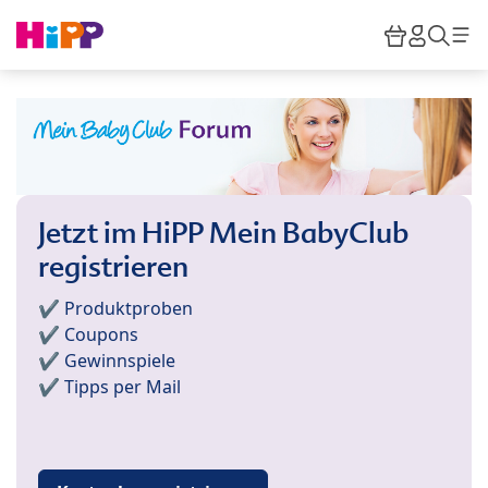
Skip to main content
Warenkor
HiPP M
Such
Jetzt im HiPP Mein BabyClub
registrieren
✔️ Produktproben
✔️ Coupons
✔️ Gewinnspiele
✔️ Tipps per Mail