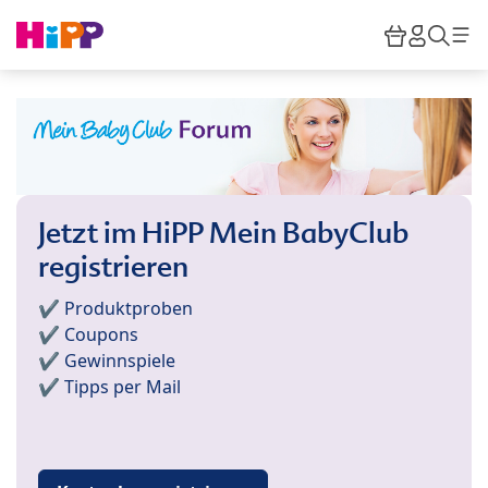
Skip to main content
Warenkor
HiPP M
Such
Jetzt im HiPP Mein BabyClub
registrieren
✔️ Produktproben
✔️ Coupons
✔️ Gewinnspiele
✔️ Tipps per Mail