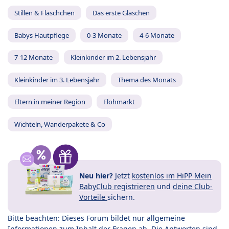
Stillen & Fläschchen
Das erste Gläschen
Babys Hautpflege
0-3 Monate
4-6 Monate
7-12 Monate
Kleinkinder im 2. Lebensjahr
Kleinkinder im 3. Lebensjahr
Thema des Monats
Eltern in meiner Region
Flohmarkt
Wichteln, Wanderpakete & Co
Neu hier?
Jetzt
kostenlos im HiPP Mein
BabyClub registrieren
und
deine Club-
Vorteile
sichern.
Bitte beachten: Dieses Forum bildet nur allgemeine
Informationen zum Inhalt der Fragen ab. Die Antworten sind