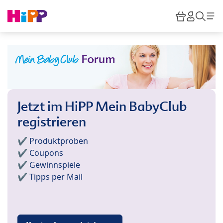
Skip to main content
Warenkor
HiPP M
Such
Jetzt im HiPP Mein BabyClub
registrieren
✔️ Produktproben
✔️ Coupons
✔️ Gewinnspiele
✔️ Tipps per Mail