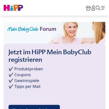
Skip to main content
Warenkor
HiPP M
Such
Jetzt im HiPP Mein BabyClub
registrieren
✔️ Produktproben
✔️ Coupons
✔️ Gewinnspiele
✔️ Tipps per Mail