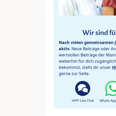
Wir sind fü
Nach vielen gemeinsamen J
aktiv.
Neue Beiträge oder Ant
wertvollen Beiträge der Mam
weiterhin für dich zugänglic
bekommst, steht dir unser
H
gerne zur Seite.
HiPP Live Chat
Whats-App