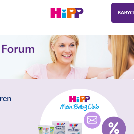
BABYC
eren