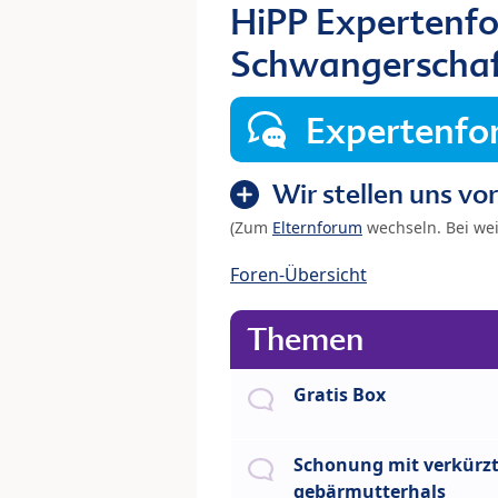
HiPP Expertenf
Schwangerscha
Expertenf
Wir stellen uns vor
(Zum
Elternforum
wechseln. Bei we
Foren-Übersicht
Themen
Gratis Box
Schonung mit verkürz
gebärmutterhals