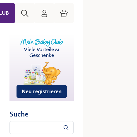
Suche
HiPP Mein Babyclub
Warenkorb
LUB
Viele Vorteile &
Geschenke
Neu registrieren
Suche
Suche