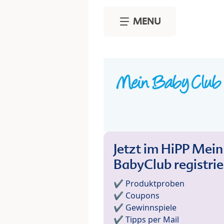
Skip to main content
MENU
Jetzt im HiPP Mein
BabyClub registri
✔️ Produktproben
✔️ Coupons
✔️ Gewinnspiele
✔️ Tipps per Mail