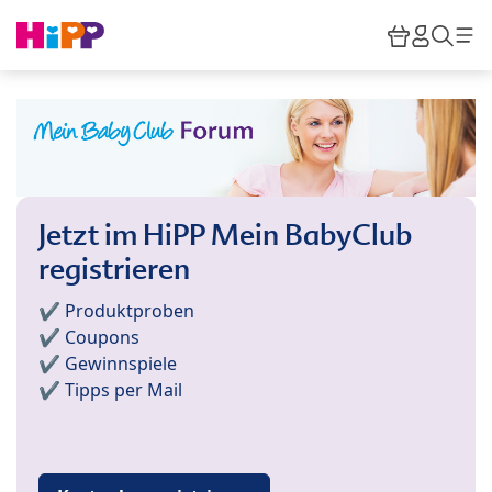
Skip to main content
Warenkor
HiPP M
Such
Jetzt im HiPP Mein BabyClub
registrieren
✔️ Produktproben
✔️ Coupons
✔️ Gewinnspiele
✔️ Tipps per Mail