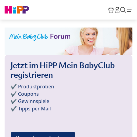
Skip to main content
Warenkor
HiPP M
Such
Jetzt im HiPP Mein BabyClub
registrieren
✔️ Produktproben
✔️ Coupons
✔️ Gewinnspiele
✔️ Tipps per Mail