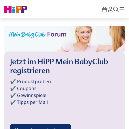
Skip to main content
Warenkor
HiPP M
Such
Jetzt im HiPP Mein BabyClub
registrieren
✔️ Produktproben
✔️ Coupons
✔️ Gewinnspiele
✔️ Tipps per Mail