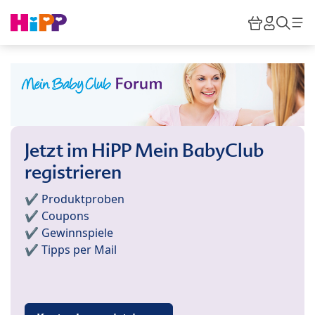
Skip to main content
Warenkor
HiPP M
Such
Jetzt im HiPP Mein BabyClub
registrieren
✔️ Produktproben
✔️ Coupons
✔️ Gewinnspiele
✔️ Tipps per Mail