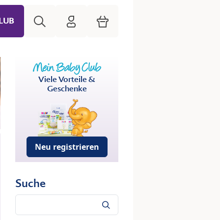
Suche
HiPP Mein Babyclub
Warenkorb
LUB
Viele Vorteile &
Geschenke
Neu registrieren
Suche
Suche