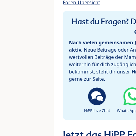
Foren-Übersicht
Hast du Fragen? De
Nach vielen gemeinsamen J
aktiv.
Neue Beiträge oder Ant
wertvollen Beiträge der Mam
weiterhin für dich zugänglic
bekommst, steht dir unser
H
gerne zur Seite.
HiPP Live Chat
Whats-App
Jetzt das HiPP 