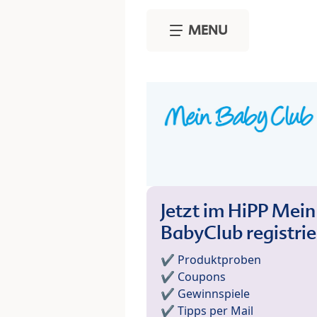
Skip to main content
MENU
Jetzt im HiPP Mein
BabyClub registri
✔️ Produktproben
✔️ Coupons
✔️ Gewinnspiele
✔️ Tipps per Mail