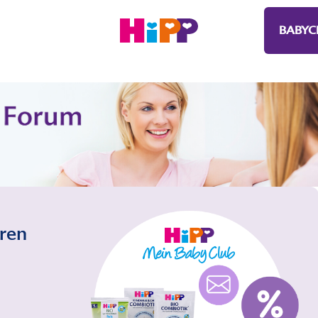
BABYC
eren