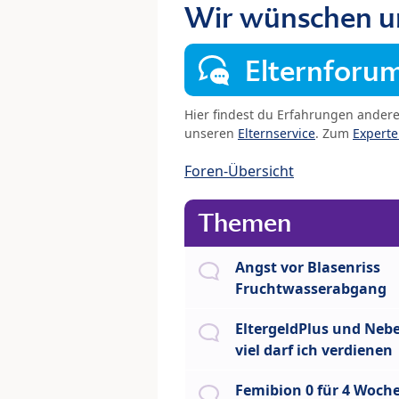
Wir wünschen u
Elternforu
Hier findest du Erfahrungen ander
unseren
Elternservice
. Zum
Expert
Foren-Übersicht
Themen
Angst vor Blasenriss
Fruchtwasserabgang
EltergeldPlus und Nebe
viel darf ich verdienen
Femibion 0 für 4 Woch