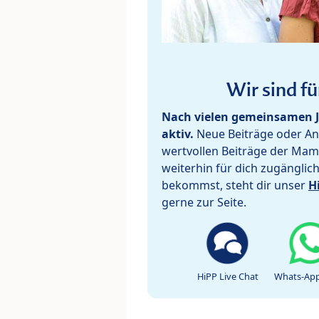
Wir sind fü
Nach vielen gemeinsamen J
aktiv.
Neue Beiträge oder Ant
wertvollen Beiträge der Mam
weiterhin für dich zugänglic
bekommst, steht dir unser
H
gerne zur Seite.
HiPP Live Chat
Whats-App