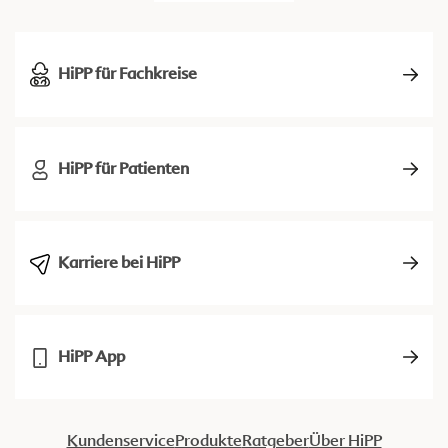
HiPP für Fachkreise
HiPP für Patienten
Karriere bei HiPP
HiPP App
Kundenservice
Produkte
Ratgeber
Über HiPP