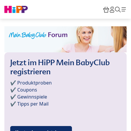
Skip to main content
Warenkor
HiPP M
Such
Jetzt im HiPP Mein BabyClub
registrieren
✔️ Produktproben
✔️ Coupons
✔️ Gewinnspiele
✔️ Tipps per Mail