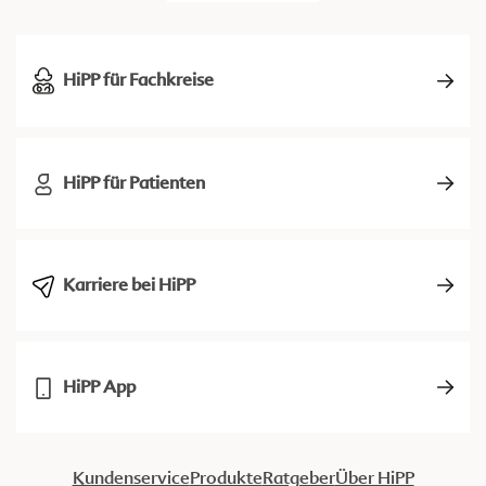
HiPP für Fachkreise
HiPP für Patienten
Karriere bei HiPP
HiPP App
Kundenservice
Produkte
Ratgeber
Über HiPP