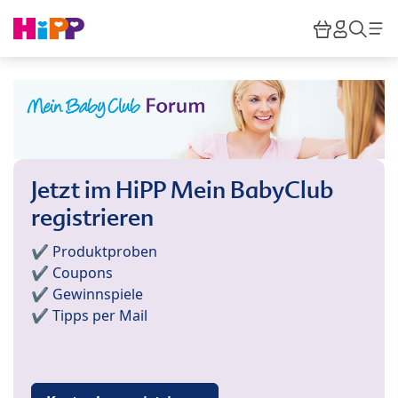
Skip to main content
Warenkor
HiPP M
Such
Jetzt im HiPP Mein BabyClub
registrieren
✔️ Produktproben
✔️ Coupons
✔️ Gewinnspiele
✔️ Tipps per Mail