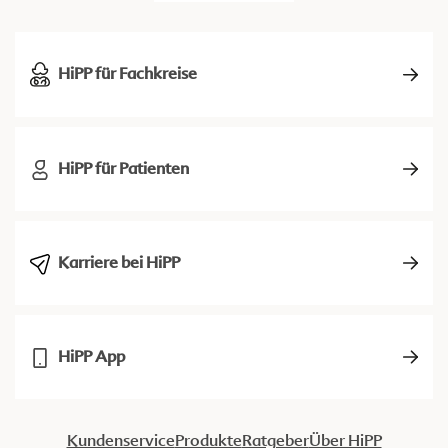
HiPP für Fachkreise
HiPP für Patienten
Karriere bei HiPP
HiPP App
Kundenservice
Produkte
Ratgeber
Über HiPP