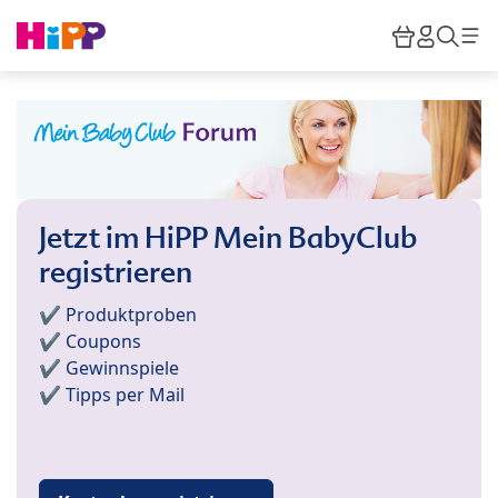
Skip to main content
Warenkor
HiPP M
Such
Jetzt im HiPP Mein BabyClub
registrieren
✔️ Produktproben
✔️ Coupons
✔️ Gewinnspiele
✔️ Tipps per Mail