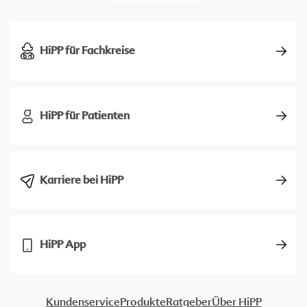
HiPP für Fachkreise
HiPP für Patienten
Karriere bei HiPP
HiPP App
Kundenservice
Produkte
Ratgeber
Über HiPP