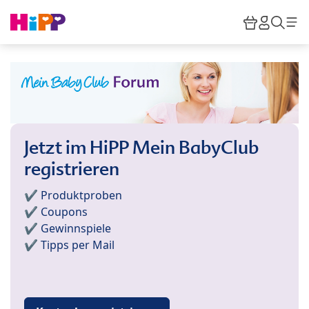
Skip to main content
Warenkor
HiPP M
Such
Jetzt im HiPP Mein BabyClub
registrieren
✔️ Produktproben
✔️ Coupons
✔️ Gewinnspiele
✔️ Tipps per Mail