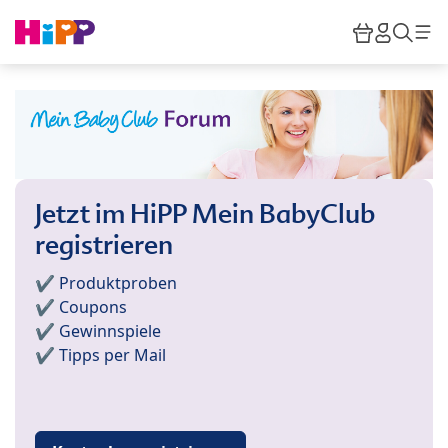
Skip to main content
Warenkor
HiPP M
Such
Jetzt im HiPP Mein BabyClub
registrieren
✔️ Produktproben
✔️ Coupons
✔️ Gewinnspiele
✔️ Tipps per Mail