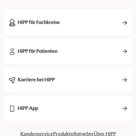
HiPP für Fachkreise
HiPP für Patienten
Karriere bei HiPP
HiPP App
Kundenservice
Produkte
Ratgeber
Über HiPP