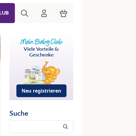
Suche
HiPP Mein Babyclub
Warenkorb
LUB
Viele Vorteile &
Geschenke
Neu registrieren
Suche
Suche