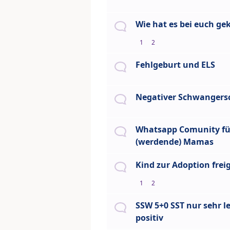
Wie hat es bei euch ge
1
2
Fehlgeburt und ELS
Negativer Schwangersc
Whatsapp Comunity fü
(werdende) Mamas
Kind zur Adoption frei
1
2
SSW 5+0 SST nur sehr le
positiv