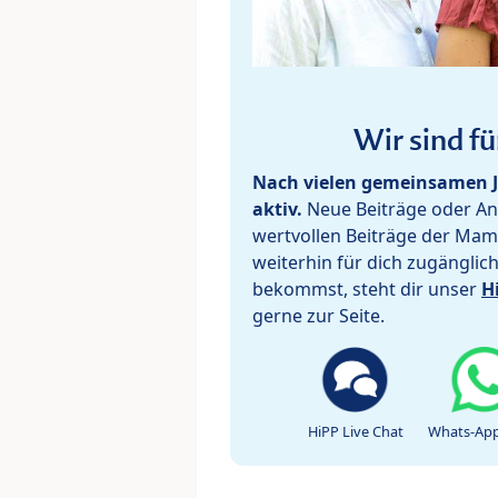
Wir sind fü
Nach vielen gemeinsamen J
aktiv.
Neue Beiträge oder Ant
wertvollen Beiträge der Mam
weiterhin für dich zugänglic
bekommst, steht dir unser
H
gerne zur Seite.
HiPP Live Chat
Whats-App