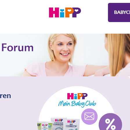
BABYC
eren