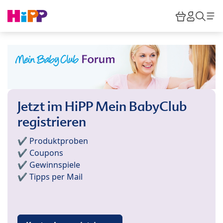
Skip to main content
Warenkor
HiPP M
Such
Jetzt im HiPP Mein BabyClub
registrieren
✔️ Produktproben
✔️ Coupons
✔️ Gewinnspiele
✔️ Tipps per Mail