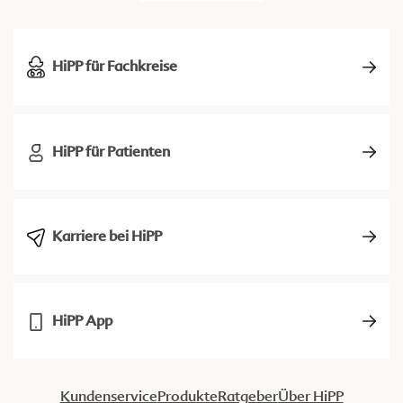
HiPP für Fachkreise
HiPP für Patienten
Karriere bei HiPP
HiPP App
Kundenservice
Produkte
Ratgeber
Über HiPP