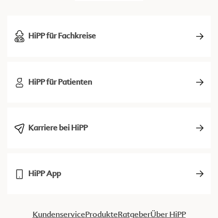
HiPP für Fachkreise
HiPP für Patienten
Karriere bei HiPP
HiPP App
Kundenservice
Produkte
Ratgeber
Über HiPP