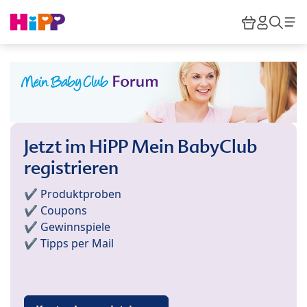
Skip to main content
Warenkor
HiPP M
Such
Jetzt im HiPP Mein BabyClub
registrieren
✔️ Produktproben
✔️ Coupons
✔️ Gewinnspiele
✔️ Tipps per Mail