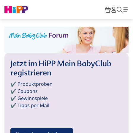
Skip to main content
Warenkor
HiPP M
Such
Jetzt im HiPP Mein BabyClub
registrieren
✔️ Produktproben
✔️ Coupons
✔️ Gewinnspiele
✔️ Tipps per Mail