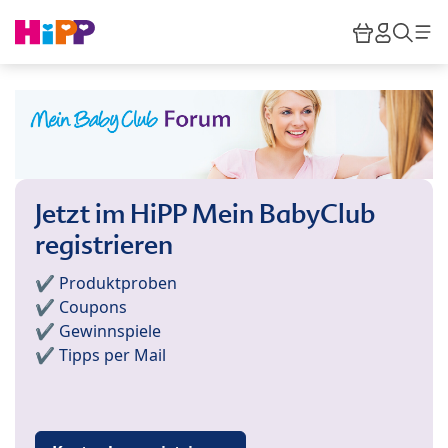
Skip to main content
Warenkor
HiPP M
Such
Jetzt im HiPP Mein BabyClub
registrieren
✔️ Produktproben
✔️ Coupons
✔️ Gewinnspiele
✔️ Tipps per Mail