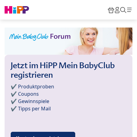
Skip to main content
Warenkor
HiPP M
Such
Jetzt im HiPP Mein BabyClub
registrieren
✔️ Produktproben
✔️ Coupons
✔️ Gewinnspiele
✔️ Tipps per Mail