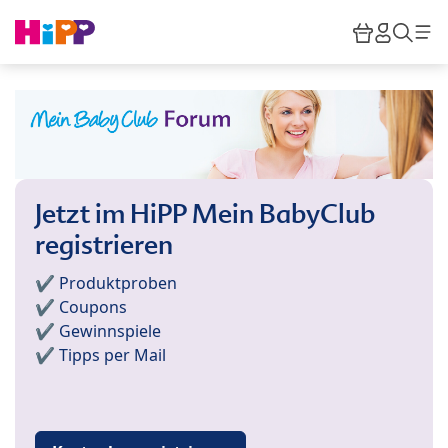
Skip to main content
Warenkor
HiPP M
Such
Jetzt im HiPP Mein BabyClub
registrieren
✔️ Produktproben
✔️ Coupons
✔️ Gewinnspiele
✔️ Tipps per Mail