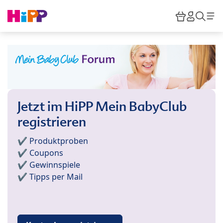
Skip to main content
Warenkor
HiPP M
Such
Jetzt im HiPP Mein BabyClub
registrieren
✔️ Produktproben
✔️ Coupons
✔️ Gewinnspiele
✔️ Tipps per Mail