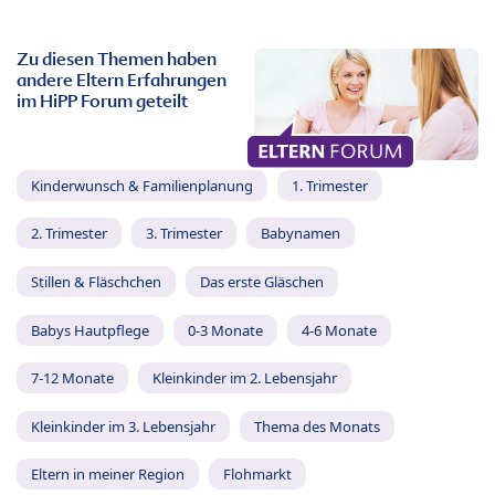
Zu diesen Themen haben
andere Eltern Erfahrungen
im HiPP Forum geteilt
Kinderwunsch & Familienplanung
1. Trimester
2. Trimester
3. Trimester
Babynamen
Stillen & Fläschchen
Das erste Gläschen
Babys Hautpflege
0-3 Monate
4-6 Monate
7-12 Monate
Kleinkinder im 2. Lebensjahr
Kleinkinder im 3. Lebensjahr
Thema des Monats
Eltern in meiner Region
Flohmarkt