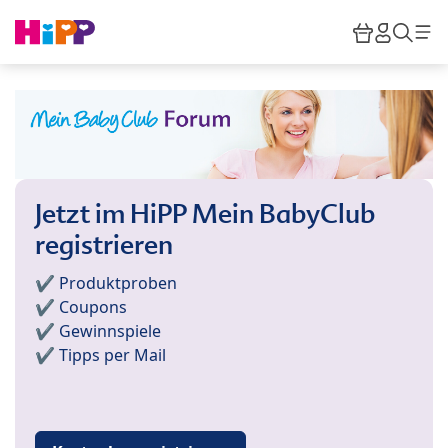
Skip to main content
Warenkor
HiPP M
Such
Jetzt im HiPP Mein BabyClub
registrieren
✔️ Produktproben
✔️ Coupons
✔️ Gewinnspiele
✔️ Tipps per Mail